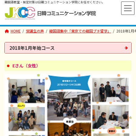
コ
ナ
ン
ビ
テ
ゲ
ン
ー
ツ
シ
へ
ョ
HOME
受講生の声
韓国語集中「東京での韓国プチ留学」
2018年1
ス
ン
キ
に
ッ
移
プ
動
2018年1月年始コース
Eさん（女性）