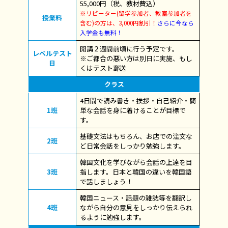
55,000円（税、教材費込）
※リピーター(留学参加者、教室参加者を
授業料
含む)の方は、3,000円割引！
さらに今なら
入学金も無料！
開講２週間前頃に行う予定です。
レベルテスト
※ご都合の悪い方は別日に実施、もし
日
くはテスト郵送
クラス
4日間で読み書き・挨拶・自己紹介・簡
1班
単な会話を身に着けることが目標で
す。
基礎文法はもちろん、お店での注文な
2班
ど日常会話をしっかり勉強します。
韓国文化を学びながら会話の上達を目
3班
指します。日本と韓国の違いを韓国語
で話しましょう！
韓国ニュース・話題の雑誌等を翻訳し
4班
ながら自分の意見をしっかり伝えられ
るように勉強します。