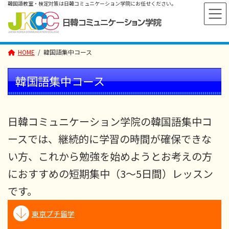
コ
ナ
ン
ビ
テ
ゲ
ン
ー
ツ
シ
へ
ョ
HOME
韓国語集中コース
ス
ン
キ
に
ッ
移
韓国語集中コース
プ
動
日韓コミュニケーション学院の韓国語集中コ
ースでは、
継続的に学習の時間が確保できな
い方、これから勉強を始めようと
お考えの方
におすすめの短期集中（3～5日間）レッスン
です。
東京プチ留学