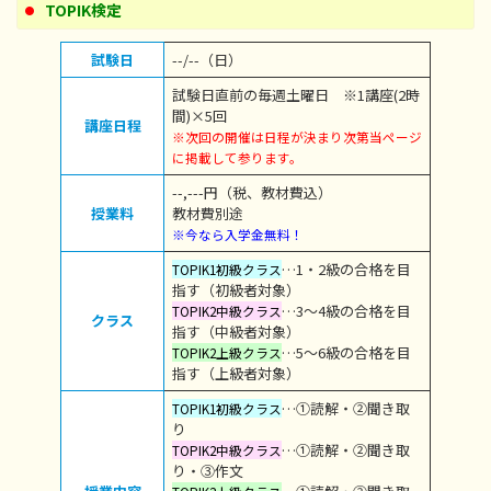
TOPIK検定
試験日
--/--（日）
試験日直前の毎週土曜日 ※1講座(2時
間)×5回
講座日程
※次回の開催は日程が決まり次第当ページ
に掲載して参ります。
--,---円（税、教材費込）
授業料
教材費別途
※今なら入学金無料！
…1・2級の合格を目
TOPIK1初級クラス
指す（初級者対象）
…3～4級の合格を目
TOPIK2中級クラス
クラス
指す（中級者対象）
…5～6級の合格を目
TOPIK2上級クラス
指す（上級者対象）
…①読解・②聞き取
TOPIK1初級クラス
り
…①読解・②聞き取
TOPIK2中級クラス
り・③作文