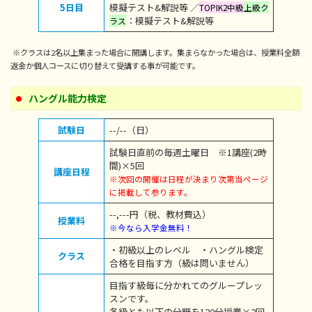
5日目
模擬テスト&解説等 ／
TOPIK2中級
上級ク
：模擬テスト&解説等
ラス
※クラスは2名以上集まった場合に開講します。集まらなかった場合は、授業料全額
返金か個人コースに切り替えて受講する事が可能です。
ハングル能力検定
試験日
--/--（日）
試験日直前の毎週土曜日 ※1講座(2時
間)×5回
講座日程
※次回の開催は日程が決まり次第当ページ
に掲載して参ります。
--,---円（税、教材費込）
授業料
※今なら入学金無料！
・初級以上のレベル ・ハングル検定
クラス
合格を目指す方（級は問いません）
目指す級毎に分かれてのグループレッ
スンです。
各級とも以下の分野を120分授業×2回