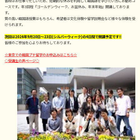
普段はお仕事で忙しいため、短期的な休みを利用して韓国語を学びたい方にお勧めコ
ースです。年3回程『ゴールデンウィーク、お盆休み、年末年始』開講しておりま
す。
質の高い韓国語授業はもちろん、希望者は文化体験や留学説明会など様々な体験を受
けられます。
次回は2026年
9
月20日～23日(シルバーウィーク)の4日間で開講予定です‼
皆様のご参加を心よりお待ちしております。
☆東京での韓国プチ留学のお申込みはこちら☆
◇受講生の声ページ◇