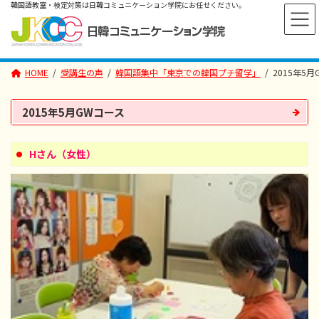
コ
ナ
ン
ビ
テ
ゲ
ン
ー
ツ
シ
へ
ョ
HOME
受講生の声
韓国語集中「東京での韓国プチ留学」
2015年5
ス
ン
キ
に
ッ
移
プ
動
2015年5月GWコース
Hさん（女性）