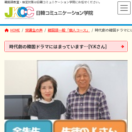
コ
ナ
ン
ビ
テ
ゲ
ン
ー
ツ
シ
へ
ョ
HOME
受講生の声
韓国語一般「個人コース」
時代劇の韓国ドラマにはま
ス
ン
キ
に
ッ
移
プ
動
時代劇の韓国ドラマにはまっています…[Y.Kさん]