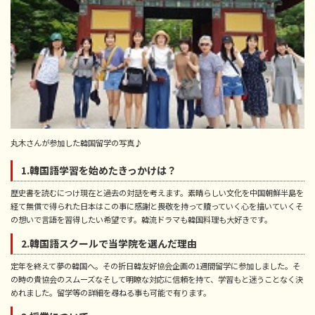
丸木さんが参加した韓国留学の写真♪
1.韓国語学習を始めたきっかけは？
歴史書を読むにつけ現在と過去の対話を考えます。素晴らしい文化を中国朝鮮半島を
経て無償で得られた日本はこの事に感謝と畏敬を持って贖っていく心を描いていくそ
の想いで言語を習得したい希望です。韓流ドラマも韓国料理も大好きです。
2.韓国語スクールで当学院を選んだ理由
定年を終えて夢の韓国へ。その折日韓友好協会企画の1週間留学に参加しました。そ
の時の貴協会のスムーズなそして明瞭な対応に信頼を持て、学習もと迷うことなく決
めれました。留学等の詳細を尋ねる事も可能で有ります。