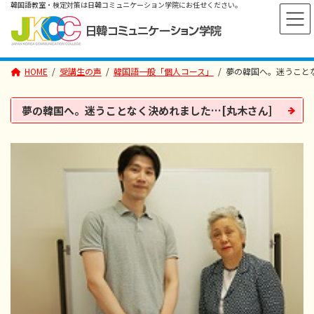
コ
ナ
ン
ビ
テ
ゲ
ン
ー
ツ
シ
へ
ョ
HOME
受講生の声
韓国語一般「個人コース」
夢の韓国へ。迷うことな
ス
ン
キ
に
ッ
移
プ
動
夢の韓国へ。迷うことなく決めれました…[丸木さん]