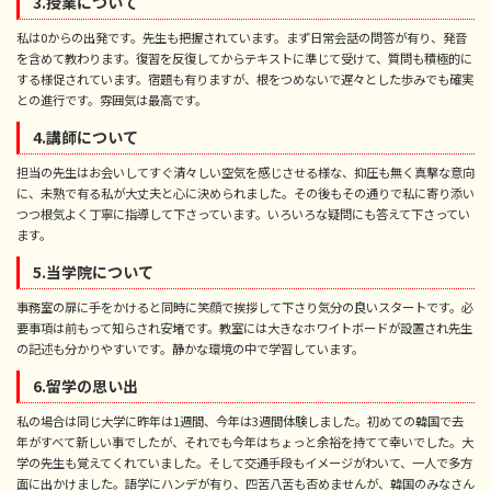
3.授業について
私は0からの出発です。先生も把握されています。まず日常会話の問答が有り、発音
を含めて教わります。復習を反復してからテキストに準じて受けて、質問も積極的に
する様促されています。宿題も有りますが、根をつめないで遅々とした歩みでも確実
との進行です。雰囲気は最高です。
4.講師について
担当の先生はお会いしてすぐ清々しい空気を感じさせる様な、抑圧も無く真撃な意向
に、未熟で有る私が大丈夫と心に決められました。その後もその通りで私に寄り添い
つつ根気よく丁寧に指導して下さっています。いろいろな疑問にも答えて下さってい
ます。
5.当学院について
事務室の扉に手をかけると同時に笑顔で挨拶して下さり気分の良いスタートです。必
要事項は前もって知らされ安堵です。教室には大きなホワイトボードが設置され先生
の記述も分かりやすいです。静かな環境の中で学習しています。
6.留学の思い出
私の場合は同じ大学に昨年は1週間、今年は3週間体験しました。初めての韓国で去
年がすべて新しい事でしたが、それでも今年はちょっと余裕を持てて幸いでした。大
学の先生も覚えてくれていました。そして交通手段もイメージがわいて、一人で多方
面に出かけました。語学にハンデが有り、四苦八苦も否めませんが、韓国のみなさん